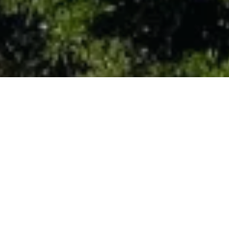
La Corse, surnommée l'Île de Beauté, est réputée pour ses
plages de sable fin et ses montagnes imposantes.
Cependant, derrière ces attractions touristiques bien
connues, se cache l’âme d’un peuple qui ne demande qu'à
être découvert. Dans cet article, nous vous emmènerons à
la découverte des secrets cachés de la Corse, des lieux
insolites, des traditions préservées et des expériences