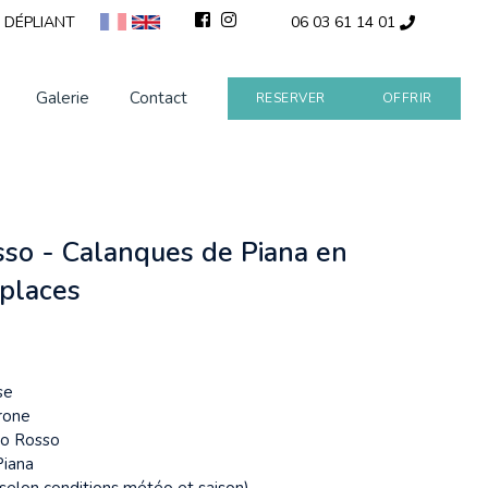
 DÉPLIANT
06 03 61 14 01
Galerie
Contact
RESERVER
OFFRIR
sso - Calanques de Piana en
 places
se
rone
po Rosso
Piana