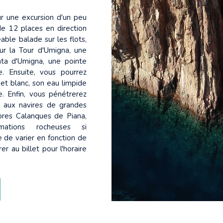
r une excursion d'un peu
de 12 places en direction
ble balade sur les flots,
ur la Tour d'Umigna, une
nta d'Umigna, une pointe
. Ensuite, vous pourrez
 et blanc, son eau limpide
. Enfin, vous pénétrerez
s aux navires de grandes
èbres Calanques de Piana,
ations rocheuses si
le de varier en fonction de
r au billet pour l'horaire