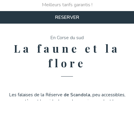
Meilleurs tarifs garantis !
RESERVER
En Corse du sud
La faune et la
flore
Les falaises de la Réserve
de Scandola,
peu accessibles,
protègent les nids de nombreux oiseaux dont le
Balbuzard l’
aigle p
êcheur de Scandola,
le Cormoran
huppé méditerranéen mais aussi l'hirondelle et le martinet,
en très grand nombre pour ces deux derniers. On y trouve
aussi le Puffin cendré, le Faucon pélerin, le Goéland et le