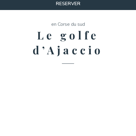
RESERVER
en Corse du sud
Le golfe
d’Ajaccio
Le plus grand golfe de Corse s'offre à vous. Situé sur la
côte occidentale de l'ile, il est géographiquement inclus
entre la pointe de Capo di Muro au sud, celle de la Parata
au Nord et le fond des vallées du Prunelli et Gravona à
l'est.
Ce qui fait du
golfe d
’Ajaccio
, le plus grand de Corse avec
plus de 1000 mètres de profondeur, des plages étendues
sur des kilomètres de sable doré, une ville au charme