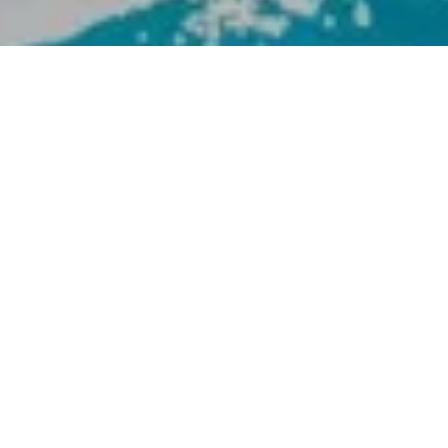
La Corse, joyau de la Méditerranée, regorge de paysages
marins d’une grande diversité. Que vous souhaitiez
explorer des criques secrètes, nager dans des eaux
cristallines ou découvrir la vie marine colorée, une
excursion en mer en Corse est une expérience mémorable.
Dans cet article, nous vous livrons quelques conseils
précieux pour garantir le succès de votre excursion en mer,
en maximisant votre plaisir et votre sécurité.